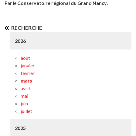
Par le
Conservatoire régional du Grand Nancy
.
RECHERCHE
2026
août
janvier
février
mars
avril
mai
juin
juillet
2025