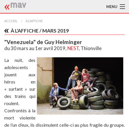
MENU
ACCUEIL
ACCUEIL
À L'AFFICHE
À L'AFFICHE / MARS 2019
LA MAV
"Venezuela" de Guy Helminger
BIBLIOTHÈQUE
du 30 mars au 1er avril 2019,
NEST
, Thionville
TRADUCTEURS
La nuit, des
adolescents
AIDE À LA TRADUCTION
jouent aux
héros en
PUBLICATIONS
« surfant » sur
À L'AFFICHE
des trains qui
roulent.
Confrontés à la
mort violente
de l’un d’eux, ils dissimulent celle-ci au plus fragile du groupe.