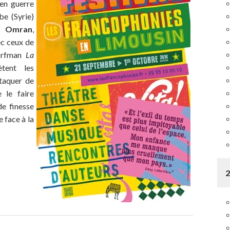
 en guerre
be (Syrie)
a Omran
,
ec ceux de
Dorfman
La
tent les
taquer de
 le faire
e finesse
 face à la