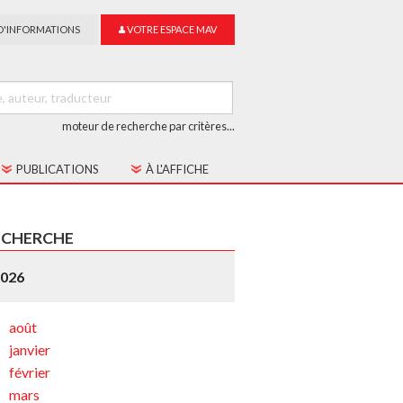
D'INFORMATIONS
VOTRE ESPACE MAV
moteur de recherche par critères...
PUBLICATIONS
À L'AFFICHE
LES CAHIERS MAV
ECHERCHE
GUIDE DU SUR-TITRAGE
2026
LES COLLECTIONS
août
janvier
février
mars