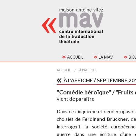
ACCUEIL
LA MAV
BIB
HISTORIQUE
TOU
ACCUEIL
À L'AFFICHE
À L'AFFICHE / SEPTEMBRE 20
FONCTIONNEMENT
TEX
"Comédie héroïque" / "Fruits
CONSEIL D'ADMINIST
vient de paraître
CONTACTS
Dans ce cinquième et dernier opus d
choisies de
Ferdinand Bruckner
, d
ADHÉSION
interrogent la société européenne
guerre dans une écriture d’une 