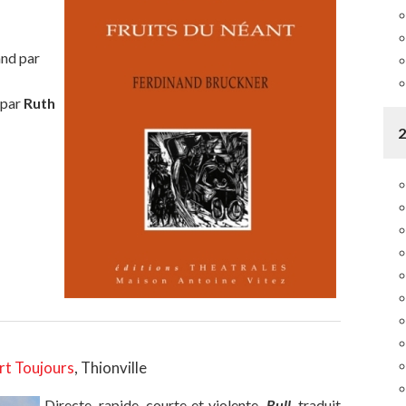
and par
 par
Ruth
rt Toujours
, Thionville
Directe, rapide, courte et violente,
Bull
, traduit