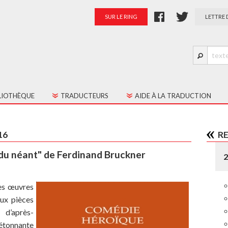
SUR LE RING
LETTRE 
LIOTHÈQUE
TRADUCTEURS
AIDE À LA TRADUCTION
S LES TEXTES
PRÉSENTATION
16
R
TES JEUNE PUBLIC
PALMARÈS
 du néant" de Ferdinand Bruckner
RATION
es œuvres
eux pièces
 d’après-
étonnante