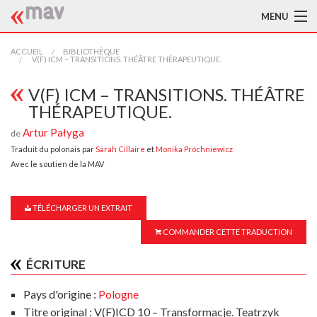
MENU
ACCUEIL
ACCUEIL
BIBLIOTHÈQUE
V(F) ICM – TRANSITIONS. THÉÂTRE THÉRAPEUTIQUE.
LA MAV
V(F) ICM – TRANSITIONS. THÉÂTRE
THÉRAPEUTIQUE.
BIBLIOTHÈQUE
Artur Pałyga
de
TRADUCTEURS
Traduit du polonais par
Sarah Cillaire
et
Monika Próchniewicz
Avec le soutien de la MAV
AIDE À LA TRADUCTION
PUBLICATIONS
TÉLÉCHARGER UN EXTRAIT
COMMANDER CETTE TRADUCTION
À L'AFFICHE
ÉCRITURE
Pays d'origine :
Pologne
Titre original : V(F)ICD 10 – Transformacje. Teatrzyk