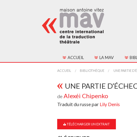
ACCUEIL
LA MAV
BIB
HISTORIQUE
TOU
ACCUEIL
BIBLIOTHÈQUE
UNE PARTIE D’
FONCTIONNEMENT
TEX
UNE PARTIE D’ÉCHE
Alexéi Chipenko
de
CONSEIL D'ADMINIST
Traduit du russe par
Lily Denis
CONTACTS
ADHÉSION
TÉLÉCHARGER UN EXTRAIT