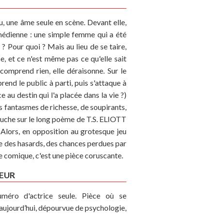
, une âme seule en scène. Devant elle,
omédienne : une simple femme qui a été
 ? Pour quoi ? Mais au lieu de se taire,
se, et ce n'est même pas ce qu'elle sait
e comprend rien, elle déraisonne. Sur le
rend le public à parti, puis s'attaque à
ce au destin qui l'a placée dans la vie ?)
s fantasmes de richesse, de soupirants,
bouche sur le long poème de T.S. ELIOTT
 Alors
, en opposition au grotesque jeu
ve des hasards, des chances perdues par
 comique, c'est une pièce coruscante.
EUR
méro d'actrice seule. Pièce où se
aujourd’hui, dépourvue de psychologie,