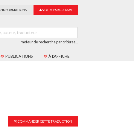
D'INFORMATIONS
VOTRE ESPACE MAV
moteur de recherche par critères...
PUBLICATIONS
À L'AFFICHE
LES CAHIERS MAV
GUIDE DU SUR-TITRAGE
LES COLLECTIONS
COMMANDER CETTE TRADUCTION