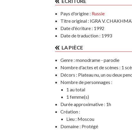
ÉCRITURE
Pays d'origine :
Russie
Titre original : IGRA V. CHAKHM
Date d'écriture : 1992
Date de traduction : 1993
LA PIÈCE
Genre :
monodrame - parodie
Nombre d'actes et de scènes :
1 scè
Décors :
Plateau nu, un ou deux pend
Nombre de personnages :
1 au total
1 femme(s)
Durée approximative :
1h
Création :
Lieu :
Moscou
Domaine :
Protégé