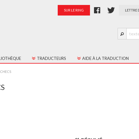
SUR LE RING
LETTRE 
LIOTHÈQUE
TRADUCTEURS
AIDE À LA TRADUCTION
S LES TEXTES
PRÉSENTATION
ÉCHECS
TES JEUNE PUBLIC
PALMARÈS
CS
RATION