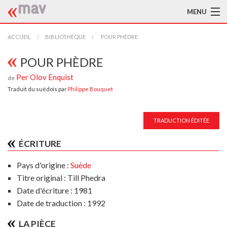
MENU
ACCUEIL
ACCUEIL
BIBLIOTHÈQUE
POUR PHÈDRE
LA MAV
POUR PHÈDRE
Per Olov Enquist
de
BIBLIOTHÈQUE
Traduit du suédois par
Philippe Bouquet
TRADUCTEURS
TRADUCTION ÉDITÉE
AIDE À LA TRADUCTION
ÉCRITURE
PUBLICATIONS
Pays d'origine :
Suède
À L'AFFICHE
Titre original : Till Phedra
Date d'écriture : 1981
Date de traduction : 1992
LA PIÈCE