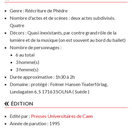
Genre :
Réécriture de Phèdre
Nombre d'actes et de scènes :
deux actes subdivisés.
Quatre
Décors :
Quasi inexistants, par contre grand rôle de la
lumière et de la musique (on est souvent au bord du ballet)
Nombre de personnages :
6 au total
3 homme(s)
3 femme(s)
Durée approximative :
1h30 à 2h
Domaine :
protégé : Folmer Hansen Teaterförlag,
Lundagaten 6, S 17163 SOLNA ( Suède )
ÉDITION
Edité par :
Presses Universitaires de Caen
Année de parution : 1995