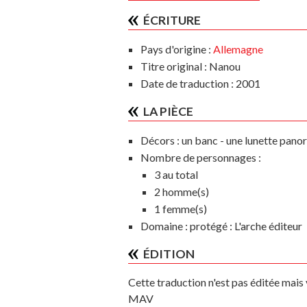
ÉCRITURE
Pays d'origine :
Allemagne
Titre original : Nanou
Date de traduction : 2001
LA PIÈCE
Décors :
un banc - une lunette pano
Nombre de personnages :
3 au total
2 homme(s)
1 femme(s)
Domaine :
protégé : L'arche éditeur
ÉDITION
Cette traduction n'est pas éditée mai
MAV