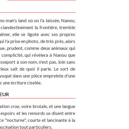
 no man's land où on l'a laissée, Nanou,
r clandestinement la frontière, tremble
lmer, elle se ligote avec ses propres
ui l'a prise en photo, de très près, alors
ogue, prudent, comme deux animaux qui
te complicité, qui révèlera à Nanou que
asseport à son nom, n'est pas, loin sans
ieux sait de quoi il parle. Le sort de
 évoqué dans une pièce empreinte d'une
c une écriture ciselée.
EUR
tion crue, voire brutale, et une langue
s espoirs et les remords se disent entre
e "nocturne", courte et lancinante à la
ascination tout particuliers.