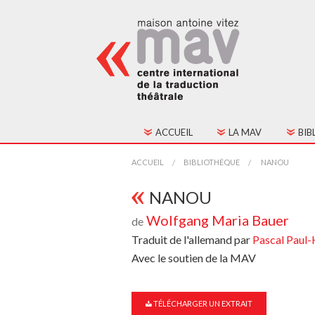
ACCUEIL
LA MAV
BIB
HISTORIQUE
TOU
ACCUEIL
BIBLIOTHÈQUE
NANOU
FONCTIONNEMENT
TEX
NANOU
Wolfgang Maria Bauer
de
CONSEIL D'ADMINIST
Traduit de l'allemand par
Pascal Paul
CONTACTS
Avec le soutien de la MAV
ADHÉSION
TÉLÉCHARGER UN EXTRAIT