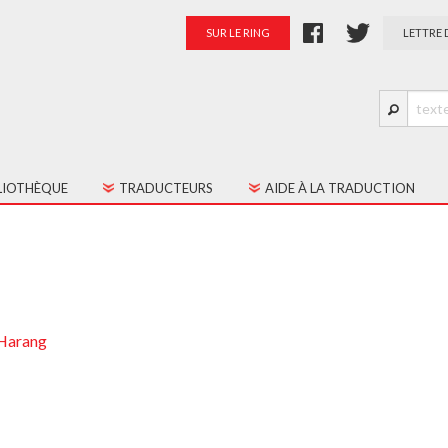
SUR LE RING
LETTRE 
LIOTHÈQUE
TRADUCTEURS
AIDE À LA TRADUCTION
S LES TEXTES
PRÉSENTATION
TES JEUNE PUBLIC
PALMARÈS
RATION
-Harang