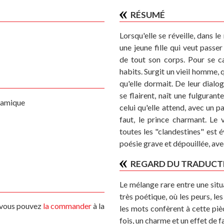
RÉSUMÉ
Lorsqu'elle se réveille, dans le
une jeune fille qui veut passe
de tout son corps. Pour se ca
habits. Surgit un vieil homme, q
qu'elle dormait. De leur dial
se flairent, naît une fulguran
ramique
celui qu'elle attend, avec un p
faut, le prince charmant. Le v
toutes les "clandestines" est
poésie grave et dépouillée, ave
REGARD DU TRADUCT
Le mélange rare entre une situa
très poétique, où les peurs, le
s vous pouvez
la commander
à la
les mots confèrent à cette pièc
fois, un charme et un effet de f