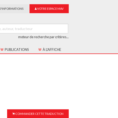
D'INFORMATIONS
VOTRE ESPACE MAV
moteur de recherche par critères...
PUBLICATIONS
À L'AFFICHE
LES CAHIERS MAV
GUIDE DU SUR-TITRAGE
LES COLLECTIONS
COMMANDER CETTE TRADUCTION