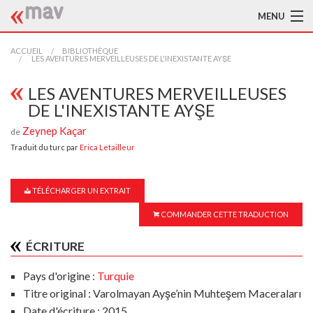
MENU
ACCUEIL
ACCUEIL
BIBLIOTHÈQUE
LES AVENTURES MERVEILLEUSES DE L'INEXISTANTE AYŞE
LA MAV
LES AVENTURES MERVEILLEUSES
DE L'INEXISTANTE AYŞE
BIBLIOTHÈQUE
Zeynep Kaçar
de
TRADUCTEURS
Traduit du turc par
Erica Letailleur
AIDE À LA TRADUCTION
TÉLÉCHARGER UN EXTRAIT
PUBLICATIONS
COMMANDER CETTE TRADUCTION
À L'AFFICHE
ÉCRITURE
Pays d'origine :
Turquie
Titre original : Varolmayan Ayşe’nin Muhteşem Maceraları
Date d'écriture : 2015