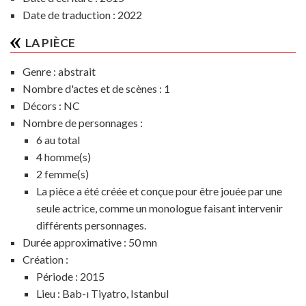
Date de traduction : 2022
LA PIÈCE
Genre :
abstrait
Nombre d'actes et de scènes :
1
Décors :
NC
Nombre de personnages :
6 au total
4 homme(s)
2 femme(s)
La pièce a été créée et conçue pour être jouée par une
seule actrice, comme un monologue faisant intervenir
différents personnages.
Durée approximative :
50 mn
Création :
Période :
2015
Lieu :
Bab-ı Tiyatro, Istanbul