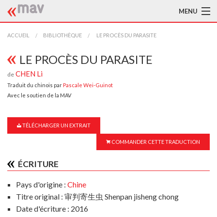
MENU
ACCUEIL
ACCUEIL
BIBLIOTHÈQUE
LE PROCÈS DU PARASITE
LA MAV
LE PROCÈS DU PARASITE
CHEN Li
de
BIBLIOTHÈQUE
Traduit du chinois par
Pascale Wei-Guinot
Avec le soutien de la MAV
TRADUCTEURS
AIDE À LA TRADUCTION
TÉLÉCHARGER UN EXTRAIT
PUBLICATIONS
COMMANDER CETTE TRADUCTION
À L'AFFICHE
ÉCRITURE
Pays d'origine :
Chine
Titre original : 审判寄生虫 Shenpan jisheng chong
Date d'écriture : 2016