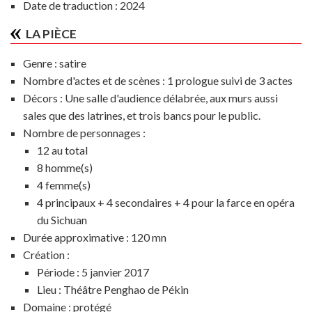
Date de traduction : 2024
LA PIÈCE
Genre :
satire
Nombre d'actes et de scènes :
1 prologue suivi de 3 actes
Décors :
Une salle d'audience délabrée, aux murs aussi
sales que des latrines, et trois bancs pour le public.
Nombre de personnages :
12 au total
8 homme(s)
4 femme(s)
4 principaux + 4 secondaires + 4 pour la farce en opéra
du Sichuan
Durée approximative :
120 mn
Création :
Période :
5 janvier 2017
Lieu :
Théâtre Penghao de Pékin
Domaine :
protégé