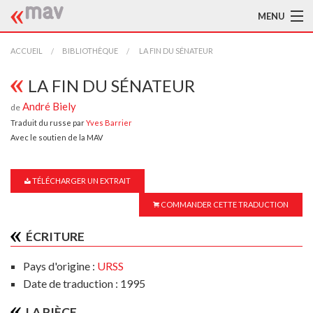
MENU
ACCUEIL
ACCUEIL
BIBLIOTHÈQUE
LA FIN DU SÉNATEUR
LA MAV
LA FIN DU SÉNATEUR
André Biely
de
BIBLIOTHÈQUE
Traduit du russe par
Yves Barrier
Avec le soutien de la MAV
TRADUCTEURS
AIDE À LA TRADUCTION
TÉLÉCHARGER UN EXTRAIT
PUBLICATIONS
COMMANDER CETTE TRADUCTION
À L'AFFICHE
ÉCRITURE
Pays d'origine :
URSS
Date de traduction : 1995
LA PIÈCE