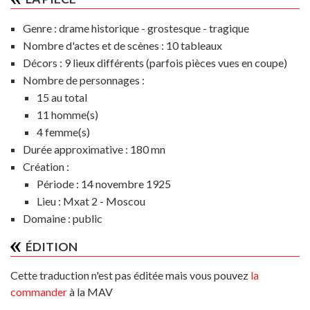
Genre :
drame historique - grostesque - tragique
Nombre d'actes et de scènes :
10 tableaux
Décors :
9 lieux différents (parfois pièces vues en coupe)
Nombre de personnages :
15 au total
11 homme(s)
4 femme(s)
Durée approximative :
180 mn
Création :
Période :
14 novembre 1925
Lieu :
Mxat 2 - Moscou
Domaine :
public
ÉDITION
Cette traduction n'est pas éditée mais vous pouvez
la
commander
à la MAV