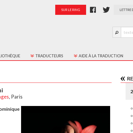
SUR LE RING
LETTRE 
LIOTHÈQUE
TRADUCTEURS
AIDE À LA TRADUCTION
S LES TEXTES
PRÉSENTATION
R
TES JEUNE PUBLIC
PALMARÈS
ni
RATION
ages
, Paris
ominique