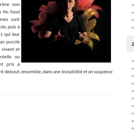
crime non
u fin fond
mmes sont
le, puis à
t qui leur
’un puzzle
 vivent et
 réelle ou
nt pris à
nt debout, ensemble, dans une instabilité et un suspense