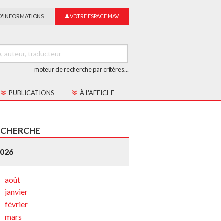
D'INFORMATIONS
VOTRE ESPACE MAV
moteur de recherche par critères...
PUBLICATIONS
À L'AFFICHE
LES CAHIERS MAV
ECHERCHE
GUIDE DU SUR-TITRAGE
2026
LES COLLECTIONS
août
janvier
février
mars