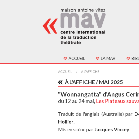
ACCUEIL
LA MAV
BIB
HISTORIQUE
TOU
ACCUEIL
À L'AFFICHE
À L'AFFICHE / MAI 2025
FONCTIONNEMENT
TEX
"Wonnangatta" d'Angus Ceri
CONSEIL D'ADMINIST
du 12 au 24 mai,
Les Plateaux sauv
CONTACTS
Traduit de l'anglais (Australie) par
D
Hollier
.
ADHÉSION
Mis en scène par
Jacques Vincey
.