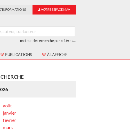
D'INFORMATIONS
VOTRE ESPACE MAV
moteur de recherche par critères...
PUBLICATIONS
À L'AFFICHE
LES CAHIERS MAV
ECHERCHE
GUIDE DU SUR-TITRAGE
2026
LES COLLECTIONS
août
janvier
février
mars