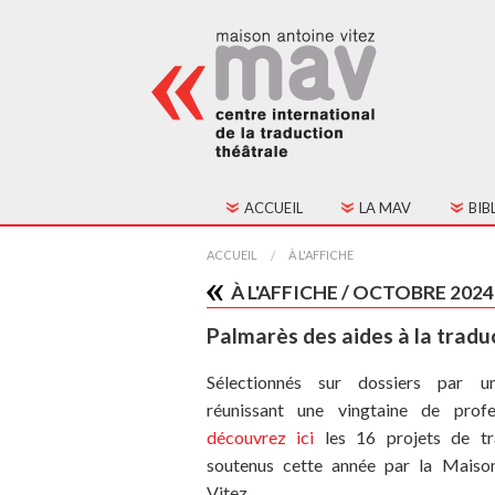
ACCUEIL
LA MAV
BIB
HISTORIQUE
TOU
ACCUEIL
À L'AFFICHE
À L'AFFICHE / OCTOBRE 2024
FONCTIONNEMENT
TEX
Palmarès des aides à la tradu
CONSEIL D'ADMINIST
Sélectionnés sur dossiers par u
CONTACTS
réunissant une vingtaine de profes
découvrez ici
les 16 projets de tr
ADHÉSION
soutenus cette année par la Maiso
Vitez.