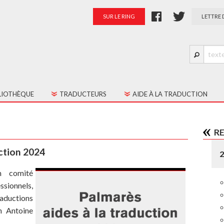
SUR LE RING
LETTRE 
LIOTHÈQUE
TRADUCTEURS
AIDE À LA TRADUCTION
S LES TEXTES
PRÉSENTATION
R
TES JEUNE PUBLIC
PALMARÈS
ction 2024
RATION
n comité
sionnels,
aductions
n Antoine