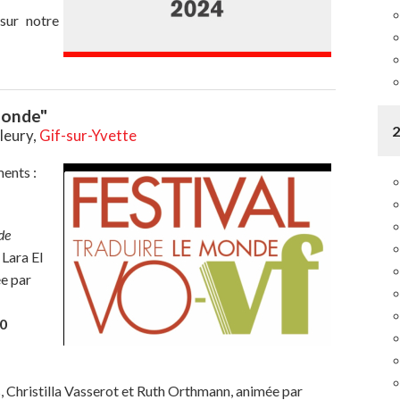
sur notre
monde"
leury,
Gif-sur-Yvette
ents :
de
Lara El
ée par
30
Christilla Vasserot et Ruth Orthmann, animée par